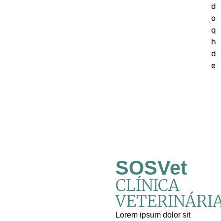
di
o
qu
há
de
er
SOS
Vet
CLÍNICA
VETERINÁRI
Lorem ipsum dolor sit