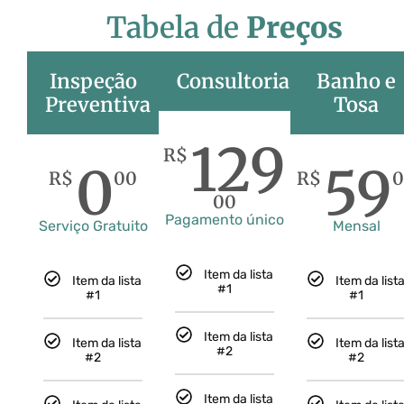
Tabela de
Preços
Inspeção
Consultoria
Banho e
Preventiva
Tosa
129
R$
0
59
R$
00
R$
0
00
Pagamento único
Serviço Gratuito
Mensal
Item da lista
Item da lista
Item da list
#1
#1
#1
Item da lista
Item da lista
Item da list
#2
#2
#2
Item da lista