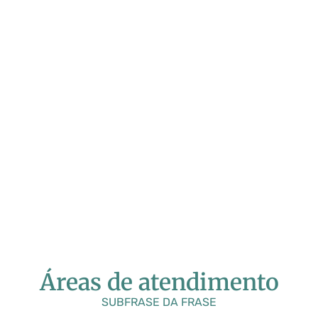
0
0
0
0
Vacinas
Clientes
Departamentos
Variações
Aplicadas
Felizes
Áreas de atendimento
SUBFRASE DA FRASE